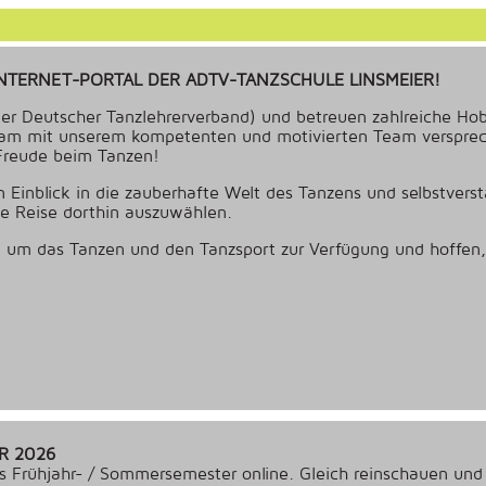
NTERNET-PORTAL DER ADTV-TANZSCHULE LINSMEIER!
ner Deutscher Tanzlehrerverband) und betreuen zahlreiche Ho
am mit unserem kompetenten und motivierten Team versprech
 Freude beim Tanzen!
 Einblick in die zauberhafte Welt des Tanzens und selbstverstä
die Reise dorthin auszuwählen.
nd um das Tanzen und den Tanzsport zur Verfügung und hoffen,
R 2026
das Frühjahr- / Sommersemester online. Gleich reinschauen un