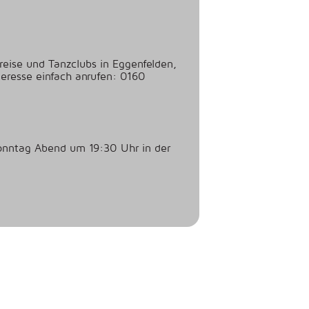
eise und Tanzclubs in Eggenfelden,
teresse einfach anrufen: 0160
Sonntag Abend um 19:30 Uhr in der