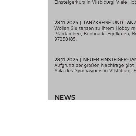
Einsteigerkurs in Vilsbiburg! Viele H
28.11.2025 | TANZKREISE UND TAN
Wollen Sie tanzen zu Ihrem Hobby m
Pfarrkirchen, Bonbruck, Egglkofen, R
97358185.
28.11.2025 | NEUER EINSTEIGER-TA
Aufgrund der großen Nachfrage gibt 
Aula des Gymnasiums in Vilsbiburg.
NEWS