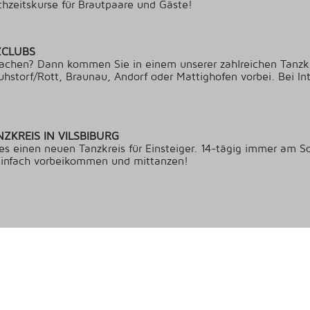
ochzeitskurse für Brautpaare und Gäste!
ZCLUBS
achen? Dann kommen Sie in einem unserer zahlreichen Tanzkr
uhstorf/Rott, Braunau, Andorf oder Mattighofen vorbei. Bei In
NZKREIS IN VILSBIBURG
es einen neuen Tanzkreis für Einsteiger. 14-tägig immer am 
 Einfach vorbeikommen und mittanzen!